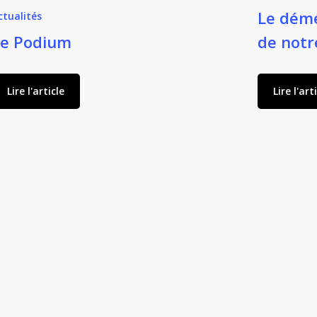
Le dém
ctualités
Le Podium
de notr
Lire l'article
Lire l'art