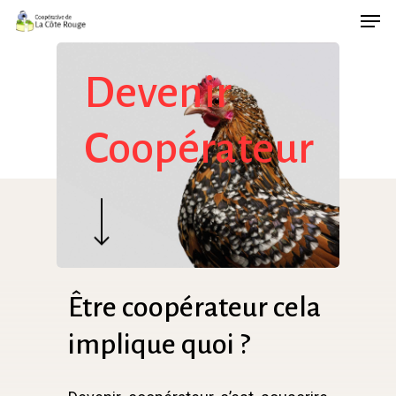
Men
Skip
to
main
Devenir
content
Coopérateur
Être
coopérateur
cela
implique
quoi
?