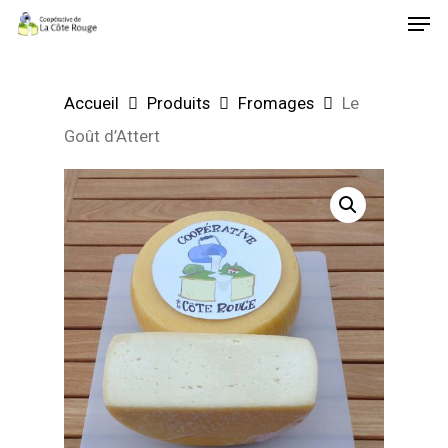
Men
Skip
to
main
Accueil
Produits
Fromages
Le
content
Goût d’Attert