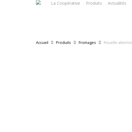
La Coopérative
Produits
Actualités
Skip
to
main
content
Accueil
Produits
Fromages
Rouelle attertoi