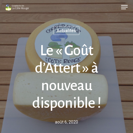
Men
Skip
to
main
Actualités
content
Le « Goût
d’Attert » à
nouveau
disponible !
août 6, 2020