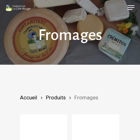
Men
Skip
to
main
Fromages
content
Accueil
Produits
Fromages