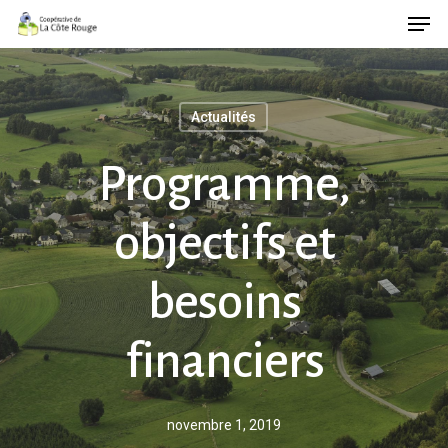
Men
Skip
to
main
content
Actualités
Programme,
objectifs et
besoins
financiers
novembre 1, 2019