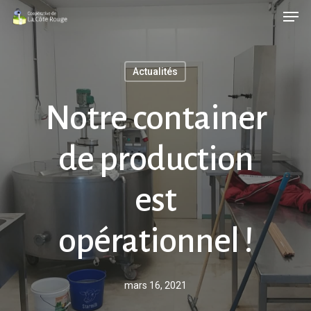
Men
Skip
to
main
Actualités
content
Notre container
de production
est
opérationnel !
mars 16, 2021